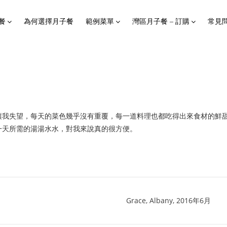
餐
為何選擇月子餐
範例菜單
灣區月子餐 – 訂購
常見
讓我失望，每天的菜色幾乎沒有重覆，每一道料理也都吃得出來食材的鮮
一天所需的湯湯水水，對我來說真的很方便。
Grace, Albany, 2016年6月