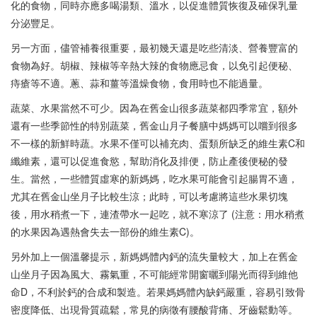
化的食物，同時亦應多喝湯類、溫水，以促進體質恢復及確保乳量
分泌豐足。
另一方面，儘管補養很重要，最初幾天還是吃些清淡、營養豐富的
食物為好。胡椒、辣椒等辛熱大辣的食物應忌食，以免引起便秘、
痔瘡等不適。蔥、蒜和薑等溫燥食物，食用時也不能過量。
蔬菜、水果當然不可少。因為在舊金山很多蔬菜都四季常宜，額外
還有一些季節性的特別蔬菜，舊金山月子餐膳中媽媽可以嚐到很多
不一樣的新鮮時蔬。水果不僅可以補充肉、蛋類所缺乏的維生素C和
纖維素，還可以促進食慾，幫助消化及排便，防止產後便秘的發
生。當然，一些體質虛寒的新媽媽，吃水果可能會引起腸胃不適，
尤其在舊金山坐月子比較生涼；此時，可以考慮將這些水果切塊
後，用水稍煮一下，連渣帶水一起吃，就不寒涼了 (注意：用水稍煮
的水果因為遇熱會失去一部份的維生素C)。
另外加上一個溫馨提示，新媽媽體內鈣的流失量較大，加上在舊金
山坐月子因為風大、霧氣重，不可能經常開窗曬到陽光而得到維他
命D，不利於鈣的合成和製造。若果媽媽體內缺鈣嚴重，容易引致骨
密度降低、出現骨質疏鬆，常見的病徵有腰酸背痛、牙齒鬆動等。