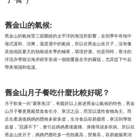
舊金山的氣候
:
舊金山的氣候受三面圍繞的太平洋的海流所影響，全四季年有地中
海式溫和、涼爽，溫度適中的氣候，所以在舊金山坐月子，沒有像
其他地區夏天的熱噪或冬季的極寒，環境舒適。但是同時，寒冷的
洋流亦導致沿海岸經常形成一個能覆蓋全市的霧毯，尤其從下午起
帶來潮濕和低溫。
舊金山月子
餐
吃什麼比較好呢？
月子飲食一向”避寒免涼”，有鑑於以上敘述舊金山氣候的特色，舊金
山月子餐更應嚴禁進食生冷、寒涼之品，而宜以溫性食物為主。而
且生產過後媽媽的體格多瘀多虛，生冷食品容易傷胃，寒涼則導致
血凝，”惡露不下”，會引起媽媽產後腹痛、身痛等諸多疾病。所以在
舊金山坐月子，媽媽們應吃多一些熱量高，營養高，容易被腸胃消