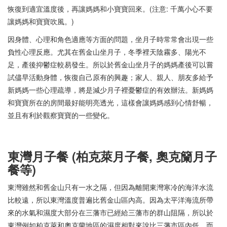
恢復到適宜溫度後，再讓媽媽和小寶寶回來。(注意: 千萬小心不要
讓媽媽和寶寶吹風。)
因身體、心理和角色適應等方面的問題，坐月子時常常會出現一些
負性心理反應。尤其在舊金山坐月子，冬季裡天陰霧多、陽光不
足，產後抑鬱症較易發生。所以於舊金山坐月子的媽媽產後可以嘗
試儘早活動身體，恢復自己原有的興趣；家人、親人、朋友多給予
新媽媽一些心理疏導，將是減少月子裡憂鬱症的有效辦法。新媽媽
和寶寶所在的房間最好能明亮透光，這樣會讓媽媽感到心情舒暢，
並且有利於觀察寶寶的一些變化。
東灣月子餐 (柏克萊月子餐, 奧克籣月子
餐等)
東灣雖然和舊金山只有一水之隔，但因為離開東灣寒冷的海洋水流
比較遠，所以東灣溫度普遍比舊金山區內高。因為太平洋海流所帶
來的水氣和濕度大部分在三藩市已經給三藩市的群山阻隔，所以於
東灣例如柏克萊和奧克蘭地區的濕度相對來說比三藩市區內低，而