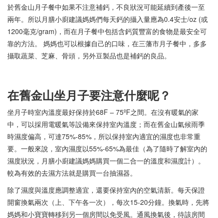
於舊金山月子餐中如果不注意補鈣，不良狀況可能延續到產後一至
兩年。所以月膳小廚建議媽媽們每天鈣的攝入量應為0.4安士/oz (或
1200毫克/gram)，而在月子餐中包括含鈣質豐富的食物是最安全可
靠的方法。 媽媽也可以根據自己的口味，在三藩市月子餐中，多多
攝取蔬菜、芝麻、骨頭，另外豆製品也是補鈣的良品。
在舊金山坐月子要注意什麼呢？
坐月子時室內溫度最好保持於68F – 75ºF之間。在沒有暖氣的家
中，可以採用電暖氣等設備來保持室內溫度；而在舊金山氣候雨季
時濕度偏高，可達75%-85%，所以保持室內適宜的濕度也非常重
要。一般來說，室內濕度以55%-65%為最佳（為了隨時了解室內的
濕度狀況，月膳小廚建議媽媽購買一個二合一的溫度和濕度計）。
較為有效的去濕方法就是購買一台抽濕器。
除了濕度與溫度應調整適宜，還要保持室內的空氣清新。每天保證
開窗換氣兩次（上、下午各一次），每次15-20分鐘。換氣時，先將
媽媽和小寶寶轉移到另一個房間以免受風。通風換氣後，待該房間