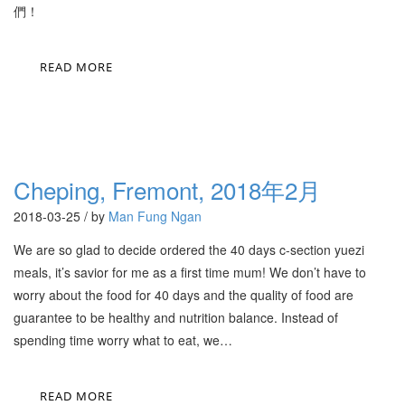
們！
READ MORE
Cheping, Fremont, 2018年2月
2018-03-25 / by
Man Fung Ngan
We are so glad to decide ordered the 40 days c-section yuezi
meals, it’s savior for me as a first time mum! We don’t have to
worry about the food for 40 days and the quality of food are
guarantee to be healthy and nutrition balance. Instead of
spending time worry what to eat, we…
READ MORE