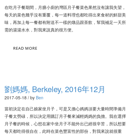
在吃月子餐期間，月膳小廚的灣區月子餐菜色果然沒有讓我失望，
每天的菜色幾乎沒有重覆，每一道料理也都吃得出來食材的鮮甜美
味，再加上每一餐都有附送不一樣的燉品跟茶飲，幫我補足一天所
需的湯湯水水，對我來說真的很方便。
READ MORE
劉媽媽, Berkeley, 2016年12月
2017-05-18 / by
Ben
當初決定在自己娘家坐月子，可是又擔心媽媽須要大量時間準備月
子餐太勞碌，所以決定用購訂月子餐來減輕媽媽的負擔。我在選擇
月子餐的時候，心想在家中坐月子不能外出已經很辛苦，所以想要
每天都吃得很自在，此時在菜色豐富性的部份，對我來說就很重