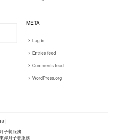
META
Log in
Entries feed
Comments feed
WordPress.org
8 |
灣月子餐服務
灣區東岸月子餐服務