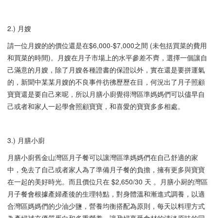
2.) 月嫂
請一位月嫂的的價位還是在$6,000-$7,000之間 (未包括買菜的費用
和買菜的時間)。月嫂在月子市場上的水平參差不齊，選擇一個讓自
己滿意的月嫂，除了月嫂各種證書的保證以外，實在還是要拼運氣
的，新聞中某某月嫂的不良事件彷彿歷歷在目，何況出了月子照顧
寶寶還是要自己來呢，所以月膳小廚覺得灣區準媽媽們可以儘早自
己或者和家人一起學會照顧寶寶，和喜愛的寶寶多多相處。
3.) 月膳小廚
月膳小廚舊金山灣區月子餐可以讓灣區準媽媽們在自己舒適的家
中，免去了自己或者家人為了準備月子餐的負擔，擁有更多與寶寶
在一起的美好時光。而且價位只在 $2,650/30 天 。月膳小厨的灣區
月子餐會根據產婦產後的生理特點，對身體溫和漸進式調養，以適
合灣區媽媽們的少油少鹽，營養均衡搭配為原則，每天以料理方式