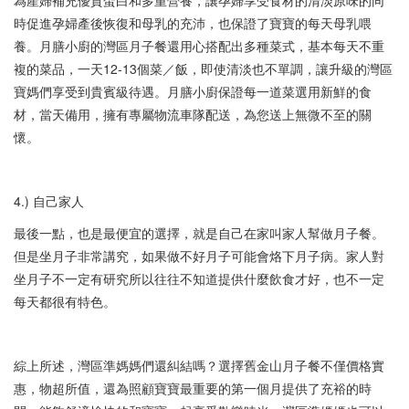
為產婦補充優質蛋白和多重營養，讓孕婦享受食材的清淡原味的同
時促進孕婦產後恢復和母乳的充沛，也保證了寶寶的每天母乳喂
養。月膳小廚的灣區月子餐還用心搭配出多種菜式，基本每天不重
複的菜品，一天12-13個菜／飯，即使清淡也不單調，讓升級的灣區
寶媽們享受到貴賓級待遇。月膳小廚保證每一道菜選用新鮮的食
材，當天備用，擁有專屬物流車隊配送，為您送上無微不至的關
懷。
4.) 自己家人
最後一點，也是最便宜的選擇，就是自己在家叫家人幫做月子餐。
但是坐月子非常講究，如果做不好月子可能會烙下月子病。家人對
坐月子不一定有研究所以往往不知道提供什麼飲食才好，也不一定
每天都很有特色。
綜上所述，灣區準媽媽們還糾結嗎？選擇舊金山月子餐不僅價格實
惠，物超所值，還為照顧寶寶最重要的第一個月提供了充裕的時