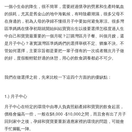
一個小生命的降生，很不簡單，需要經過懷孕的勞累和生產時氣血
的損耗，尤其是舊金山的地中海氣候，有時陰霾潮濕，很多父母不
在身邊的，初為人母的孕婦不懂得月子中要如何避免寒涼。很多灣
區準媽媽在懷孕初期就開始糾結寶寶出生以後要選擇怎樣度過人生
中自己和寶寶最重要的一個月呢？訂購灣區月子餐、叫個月嫂，還
是月子中心？著實讓灣區準媽媽們的選擇舉棋不定、猶豫不決。不
管如何選擇，主要宗旨都是要把一輩子僅有的一次或者幾次月子做
的好，度假般輕鬆舒適的休憩，用心的飲食調養都必不可少。
我們在做選擇之前，先來比較一下這四个方面的的優缺點：
1.) 月子中心
月子中心在特定的環境中由專人負責照顧產婦和寶寶的飲食起居，
價格會偏高一些，一般在$8,000 -$10,000之間，而且會有出了月子
回到家中之後，孕婦和寶寶要重新適應家裡的環境的問題，可能會
手忙腳亂一陣。